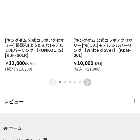
[キングダム 公式コラボアクセサ
[キングダム 公式コラボアクセサ
リー] 楊端和(ようたんわ)モデル
リー]信(しん)モデル シルバーリ
シルバーリング 【FUNKOUTS】
ング 【White clover】
[
KDM-
[
KDF-001R
]
001
]
12,000
10,000
￥
￥
(税別)
(税別)
(
税込
:
13,200
)
(
税込
:
11,000
)
￥
￥
レビュー
0
件のレビュー
ホーム