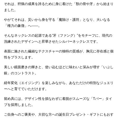
それは、狩猟の成果を誇るために身に着けた「獣の骨や牙」から始まり
ました。
やがてそれは、災いから身を守る「魔除け・護符」となり、大いなる
「権力の象徴」へ
――
。
そんなネックレスの起源である
“
牙（ファング）
”
をモチーフに、現代の
洗練されたデザインへと昇華させたシルバーネックレスです。
表面に施された繊細なテクスチャーの独特の質感が、胸元に存在感と個
性をプラスします。
美しい鏡面磨きの輝きと、使い込むほどに味わいと深みが増す「いぶし
銀」のコントラスト。
経年変化（エイジング）を楽しみながら、あなただけの特別なジュエリ
ーへと育てていただけます。
留め具には、デザイン性を損なわずに着脱がスムーズな「
T
バー」タイ
プを採用しました。
ご自身へのご褒美や、大切な方への誕生日プレゼント・ギフトにもおす