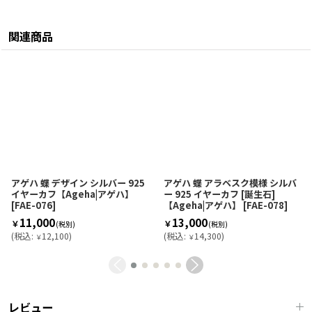
関連商品
アゲハ 蝶 デザイン シルバー 925
アゲハ 蝶 アラベスク模様 シルバ
イヤーカフ【Ageha|アゲハ】
ー 925 イヤーカフ [誕生石]
[
FAE-076
]
【Ageha|アゲハ】
[
FAE-078
]
11,000
13,000
￥
￥
(税別)
(税別)
(
税込
:
12,100
)
(
税込
:
14,300
)
￥
￥
レビュー