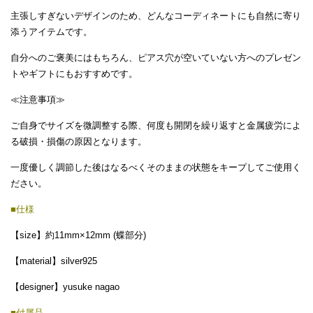
主張しすぎないデザインのため、どんなコーディネートにも自然に寄り
添うアイテムです。
自分へのご褒美にはもちろん、ピアス穴が空いていない方へのプレゼン
トやギフトにもおすすめです。
≪注意事項≫
ご自身で
サイズを微調整する際、何度も開閉を繰り返すと金属疲労によ
る破損・損傷の原因となります。
一度優しく調節した後はなるべくそのままの状態をキープしてご使用く
ださい。
■仕様
【size】約11mm×12mm (蝶部分)
【material】silver925
【designer】yusuke nagao
■付属品