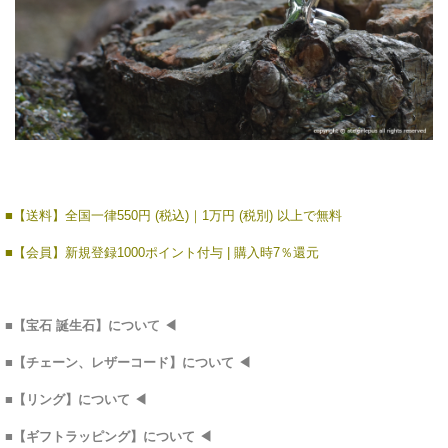
■【送料】全国一律550円 (税込)｜1万円 (税別) 以上で無料
■【会員】新規登録1000ポイント付与 | 購入時7％還元
■
【宝石 誕生石】につい
て
◀
■
【チェーン、レザーコード】について
◀
■
【リング】について
◀
■
【ギフトラッピング】について
◀