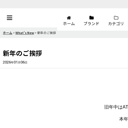
ホーム
ブランド
カテゴリ
ホーム
>
What's New
>
新年のご挨拶
新年のご挨拶
2026
01
06
年
月
日
旧年中はAT
本