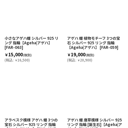
小さなアゲハ蝶 シルバー 925 リ
アゲハ 蝶 植物モチーフ 3つの宝
ング 指輪【Ageha|アゲハ】
石 シルバー 925 リング 指輪
[
FAR-063
]
【Ageha|アゲハ】
[
FAR-059
]
15,000
19,000
￥
￥
(税別)
(税別)
(
税込
:
16,500
)
(
税込
:
20,900
)
￥
￥
アラベスク模様 アゲハ 蝶 3つの
アゲハ 蝶 唐草模様 シルバー 925
宝石 シルバー 925 リング 指輪
リング 指輪 [誕生石]【Ageha|ア