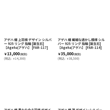
アゲハ 蝶 上羽根 デザイン シルバ
アゲハ 蝶 繊細な透かし模様 シル
ー 925 リング 指輪 [誕生石]
バー 925 リング 指輪 [誕生石]
【Ageha|アゲハ】
[
FAR-117
]
【Ageha|アゲハ】
[
FAR-114
]
13,000
35,000
￥
￥
(税別)
(税別)
(
税込
:
14,300
)
(
税込
:
38,500
)
￥
￥
アゲハ 蝶 重なり合う羽根 デザイ
アゲハ 蝶 蓮 デザイン シルバー