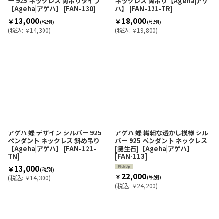
ー 925 ネックレス 両吊りタイプ
ネックレス 両吊り【Ageha|アゲ
【Ageha|アゲハ】
[
FAN-130
]
ハ】
[
FAN-121-TR
]
13,000
18,000
￥
￥
(税別)
(税別)
(
税込
:
14,300
)
(
税込
:
19,800
)
￥
￥
アゲハ 蝶 デザイン シルバー 925
アゲハ 蝶 繊細な透かし模様 シル
ペンダント ネックレス 斜め吊り
バー 925 ペンダント ネックレス
【Ageha|アゲハ】
[
FAN-121-
[誕生石]【Ageha|アゲハ】
TN
]
[
FAN-113
]
13,000
￥
(税別)
22,000
￥
(税別)
(
税込
:
14,300
)
￥
(
税込
:
24,200
)
￥