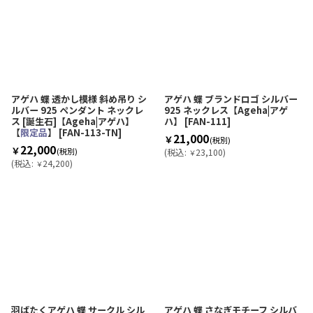
アゲハ 蝶 透かし模様 斜め吊り シ
アゲハ 蝶 ブランドロゴ シルバー
ルバー 925 ペンダント ネックレ
925 ネックレス【Ageha|アゲ
ス [誕生石]【Ageha|アゲハ】
ハ】
[
FAN-111
]
【
限定品
】
[
FAN-113-TN
]
21,000
￥
(税別)
22,000
￥
(税別)
(
税込
:
23,100
)
￥
(
税込
:
24,200
)
￥
羽ばたくアゲハ 蝶 サークル シル
アゲハ 蝶 さなぎモチーフ シルバ