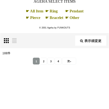
AGEHA SELECT ITEMS
☛ All Item
☛ Ring
☛ Pendant
☛ Pierce
☛ Bracelet
☛ Other
© 2001 Ageha by FUNKOUTS
表示順変更
閉じる
188
件
サブカテゴリ
:
1
2
3
4
次
»
表示数
:
並び順
:
絞り込む