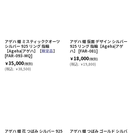
アゲハ 蝶 ミスティッククオーツ
アゲハ 蝶 仮面 デザイン シルバー
シルバー 925 リング 指輪
925 リング 指輪【Ageha|アゲ
【Ageha|アゲハ】【
限定品
】
ハ】
[
FAR-081
]
[
FAR-093-MQ
]
18,000
￥
(税別)
35,000
￥
(税別)
(
税込
:
19,800
)
￥
(
税込
:
38,500
)
￥
アゲハ 蝶 花 つぼみ シルバー 925
アゲハ 蝶 つぼみ ゴールド シルバ