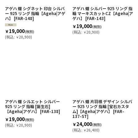
アゲハ 蝶 シグネット 印台 シルバ
アゲハ 蝶 シルバー 925 リング 指
ー 925 リング 指輪【Ageha|アゲ
輪 マーキスカットCZ【Ageha|ア
ハ】
[
FAR-148
]
ゲハ】
[
FAR-143
]
19,000
￥
(税別)
19,000
￥
(税別)
(
税込
:
20,900
)
￥
(
税込
:
20,900
)
￥
アゲハ 蝶 シルエット シルバー
アゲハ 蝶 片羽根 デザイン シルバ
925 リング 指輪 [誕生石]
ー 925 リング 指輪 [宝石カスタ
【Ageha|アゲハ】
[
FAR-138
]
ム]【Ageha|アゲハ】
[
FAR-
137-ST
]
19,000
￥
(税別)
24,000
￥
(税別)
(
税込
:
20,900
)
￥
(
税込
:
26,400
)
￥