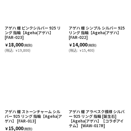
アゲハ 蝶 ピンクシルバー 925 リ
アゲハ 蝶 シンプル シルバー 925
ング 指輪【Ageha|アゲハ】
リング 指輪【Ageha|アゲハ】
[
FAR-023
]
[
FAR-022
]
18,000
14,000
￥
￥
(税別)
(税別)
(
税込
:
19,800
)
(
税込
:
15,400
)
￥
￥
アゲハ 蝶 ストーンチャーム シル
アゲハ 蝶 アラベスク模様 シルバ
バー 925 リング 指輪【Ageha|ア
ー 925 リング 指輪 [誕生石]
ゲハ】
[
FAR-013
]
【Ageha|アゲハ】【コラボアイ
テム】
[
WAW-017R
]
15,000
￥
(税別)