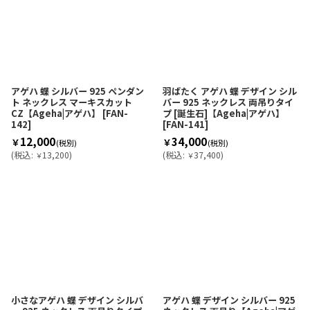
アゲハ 蝶 シルバー 925 ペンダン
羽ばたく アゲハ 蝶 デザイン シル
ト ネックレス マーキスカット
バー 925 ネックレス 両吊りタイ
CZ【Ageha|アゲハ】
[
FAN-
プ [誕生石]【Ageha|アゲハ】
142
]
[
FAN-141
]
12,000
34,000
￥
￥
(税別)
(税別)
(
税込
:
13,200
)
(
税込
:
37,400
)
￥
￥
小さなアゲハ 蝶 デザイン シルバ
アゲハ 蝶 デザイン シルバー 925