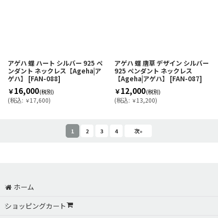
アゲハ 蝶 ハート シルバー 925 ペ
アゲハ 蝶 唐草 デザイン シルバー
ンダント ネックレス【Ageha|ア
925 ペンダント ネックレス
ゲハ】
[
FAN-088
]
【Ageha|アゲハ】
[
FAN-087
]
16,000
12,000
￥
￥
(税別)
(税別)
(
税込
:
17,600
)
(
税込
:
13,200
)
￥
￥
1
2
3
4
次
»
ホーム
ショッピングカート